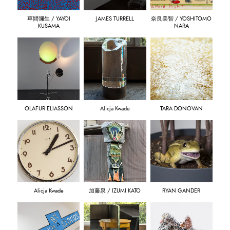
草間彌生 / YAYOI
JAMES TURRELL
奈良美智 / YOSHITOMO
KUSAMA
NARA
OLAFUR ELIASSON
Alicja Kwade
TARA DONOVAN
Alicja Kwade
加藤泉 / IZUMI KATO
RYAN GANDER