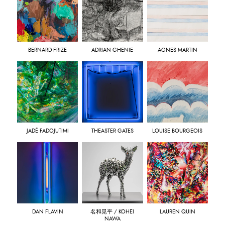
BERNARD FRIZE
ADRIAN GHENIE
AGNES MARTIN
JADÉ FADOJUTIMI
THEASTER GATES
LOUISE BOURGEOIS
DAN FLAVIN
名和晃平 / KOHEI
LAUREN QUIN
NAWA