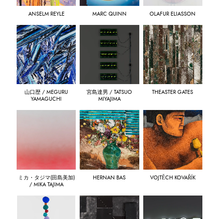
ANSELM REYLE
MARC QUINN
OLAFUR ELIASSON
山口歴 / MEGURU
宮島達男 / TATSUO
THEASTER GATES
YAMAGUCHI
MIYAJIMA
ミカ・タジマ(田島美加)
HERNAN BAS
VOJTĚCH KOVAŘÍK
/ MIKA TAJIMA