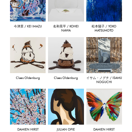
今津景 / KEI IMAZU
名和晃平 / KOHEI
松本陽子 / YOKO
NAWA
MATSUMOTO
Claes Oldenburg
Claes Oldenburg
イサム・ノグチ / ISAMU
NOGUCHI
DAMIEN HIRST
JULIAN OPIE
DAMIEN HIRST