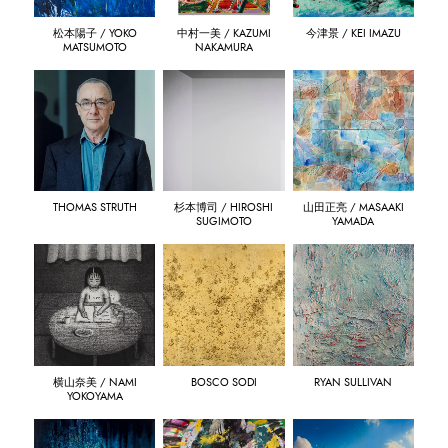
松本陽子 / YOKO
中村一美 / KAZUMI
今津景 / KEI IMAZU
MATSUMOTO
NAKAMURA
THOMAS STRUTH
杉本博司 / HIROSHI
山田正亮 / MASAAKI
SUGIMOTO
YAMADA
横山奈美 / NAMI
BOSCO SODI
RYAN SULLIVAN
YOKOYAMA