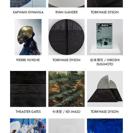
KAPWANI KIWANGA
RYAN GANDER
TORKWASE DYSON
PIERRE HUYGHE
TORKWASE DYSON
杉本博司 / HIROSHI
SUGIMOTO
THEASTER GATES
今津景 / KEI IMAZU
TORKWASE DYSON