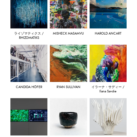
ライゾマティクス /
MISHECK MASAMVU
HAROLD ANCART
RHIZOMATIKS
CANDIDA HÖFER
RYAN SULLIVAN
イラーナ・サディー /
Ilana Savdie