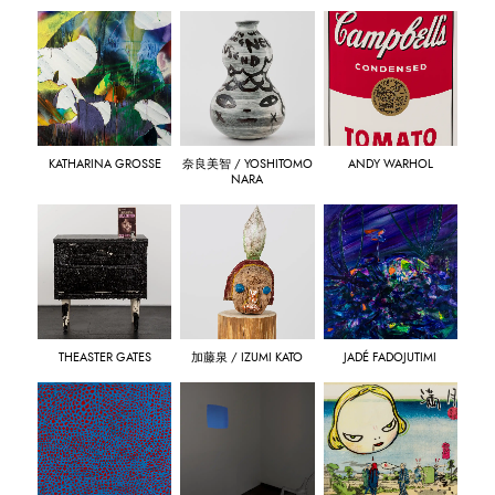
KATHARINA GROSSE
奈良美智 / YOSHITOMO
ANDY WARHOL
NARA
THEASTER GATES
加藤泉 / IZUMI KATO
JADÉ FADOJUTIMI