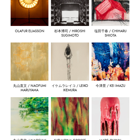
OLAFUR ELIASSON
杉本博司 / HIROSHI
塩田千春 / CHIHARU
SUGIMOTO
SHIOTA
丸山直文 / NAOFUMI
イケムラレイコ / LEIKO
今津景 / KEI IMAZU
MARUYAMA
IKEMURA