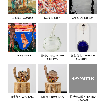
GEORGE CONDO
LAUREN QUIN
ANDREAS GURSKY
GIDEON APPAH
三嶋りつ惠 / RITSUE
松谷武判 / TAKESADA
MISHIMA
MATSUTANI
加藤泉 / IZUMI KATO
加藤泉 / IZUMI KATO
岡﨑乾二郎 / KENJIRO
OKAZAKI