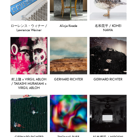
ローレンス・ウィナー /
Alicja Kwade
名和晃平 / KOHEI
Lawrence Weiner
NAWA
村上隆 x VIRGIL ABLOH
GERHARD RICHTER
GERHARD RICHTER
/ TAKASHI MURAKAMI x
VIRGIL ABLOH