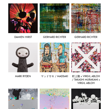
DAMIEN HIRST
GERHARD RICHTER
GERHARD RICHTER
MARK RYDEN
マッドサキ / MADSAKI
村上隆 x VIRGIL ABLOH
/ TAKASHI MURAKAMI x
VIRGIL ABLOH