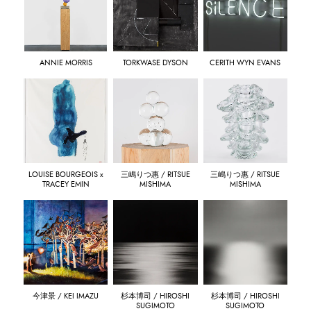
ANNIE MORRIS
TORKWASE DYSON
CERITH WYN EVANS
LOUISE BOURGEOIS x
三嶋りつ惠 / RITSUE
三嶋りつ惠 / RITSUE
TRACEY EMIN
MISHIMA
MISHIMA
今津景 / KEI IMAZU
杉本博司 / HIROSHI
杉本博司 / HIROSHI
SUGIMOTO
SUGIMOTO