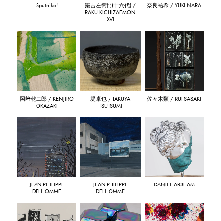
Sputniko!
樂吉左衛門(十六代) /
奈良祐希 / YUKI NARA
RAKU KICHIZAEMON
XVI
岡﨑乾二郎 / KENJIRO
堤卓也 / TAKUYA
佐々木類 / RUI SASAKI
OKAZAKI
TSUTSUMI
JEAN-PHILIPPE
JEAN-PHILIPPE
DANIEL ARSHAM
DELHOMME
DELHOMME