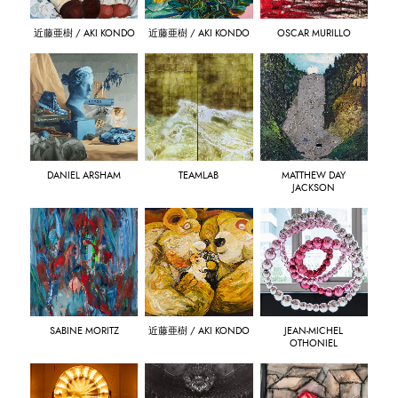
近藤亜樹 / AKI KONDO
近藤亜樹 / AKI KONDO
OSCAR MURILLO
DANIEL ARSHAM
TEAMLAB
MATTHEW DAY
JACKSON
SABINE MORITZ
近藤亜樹 / AKI KONDO
JEAN-MICHEL
OTHONIEL