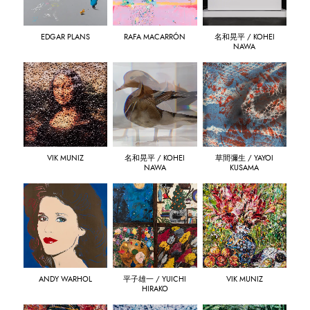
EDGAR PLANS
RAFA MACARRÓN
名和晃平 / KOHEI
NAWA
VIK MUNIZ
名和晃平 / KOHEI
草間彌生 / YAYOI
NAWA
KUSAMA
ANDY WARHOL
平子雄一 / YUICHI
VIK MUNIZ
HIRAKO