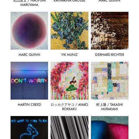
丸山直文 / NAOFUMI
KATHARINA GROSSE
MARC QUINN
MARUYAMA
MARC QUINN
VIK MUNIZ
GERHARD RICHTER
MARTIN CREED
ロッカクアヤコ / AYAKO
村上隆 / TAKASHI
ROKKAKU
MURAKAMI