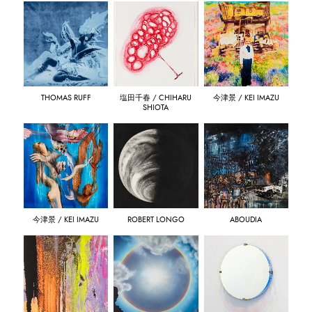
THOMAS RUFF
塩田千春 / CHIHARU
今津景 / KEI IMAZU
SHIOTA
今津景 / KEI IMAZU
ROBERT LONGO
ABOUDIA