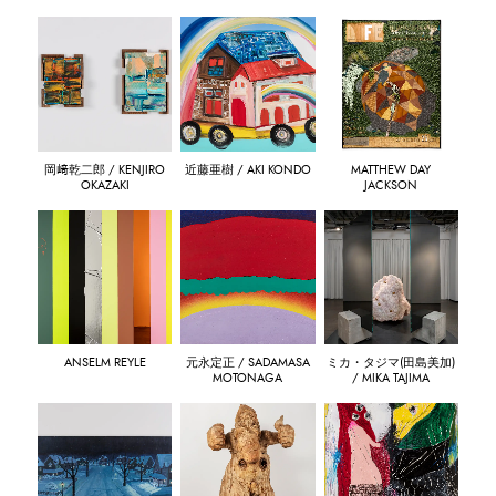
岡﨑乾二郎 / KENJIRO
近藤亜樹 / AKI KONDO
MATTHEW DAY
OKAZAKI
JACKSON
ANSELM REYLE
元永定正 / SADAMASA
ミカ・タジマ(田島美加)
MOTONAGA
/ MIKA TAJIMA