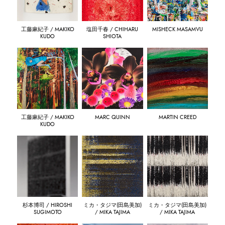
工藤麻紀子 / MAKIKO
塩田千春 / CHIHARU
MISHECK MASAMVU
KUDO
SHIOTA
工藤麻紀子 / MAKIKO
MARC QUINN
MARTIN CREED
KUDO
杉本博司 / HIROSHI
ミカ・タジマ(田島美加)
ミカ・タジマ(田島美加)
SUGIMOTO
/ MIKA TAJIMA
/ MIKA TAJIMA