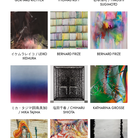
GERHARD RICHTER
THOMAS RUFF
杉本博司 / HIROSHI
SUGIMOTO
イケムラレイコ / LEIKO
BERNARD FRIZE
BERNARD FRIZE
IKEMURA
ミカ・タジマ(田島美加)
塩田千春 / CHIHARU
KATHARINA GROSSE
/ MIKA TAJIMA
SHIOTA