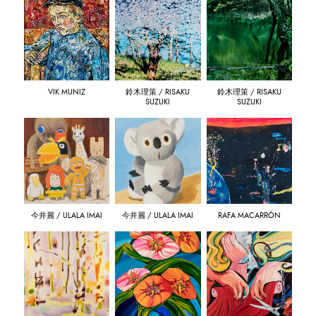
VIK MUNIZ
鈴木理策 / RISAKU
鈴木理策 / RISAKU
SUZUKI
SUZUKI
今井麗 / ULALA IMAI
今井麗 / ULALA IMAI
RAFA MACARRÓN