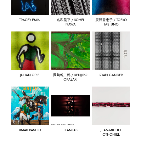
TRACEY EMIN
名和晃平 / KOHEI
辰野登恵子 / TOEKO
NAWA
TASTUNO
JULIAN OPIE
岡﨑乾二郎 / KENJIRO
RYAN GANDER
OKAZAKI
UMAR RASHID
TEAMLAB
JEAN-MICHEL
OTHONIEL