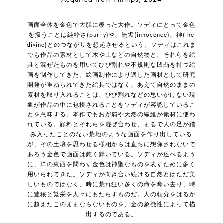
画面全体を金色で大胆に覆った大作。ソディにとって金色
を扱うことは純粋さ(purity)や、無垢(innocence)、神(the
divine)とのつながりを想起させるという。ソディはこれま
でも作品の素材として木や土などの自然物と、それらを絵
具と混ぜたものを用いてひび割れや不規則な凹凸を持つ絵
画を制作してきた。絵画制作により適した画材として研究
開発が重ねられてきた絵具ではなく、あえて自然のままの
素材を取り入れることは、ひび割れなどの思いがけない現
象が作品の中に包摂されることをソディが容認しているこ
とを意味する。本作でもおが屑や天然の繊維が素材に使わ
れている。顔料とそれらを混ぜ合わせ、まるで人の足が踏
み入ったことのない荒地のような画面を作り出している
が、その土壌を思わせる様相からは直ちに想像されないで
あろう金色で画面は鈍く輝いている。ソディが述べるよう
に、洋の東西を問わず金色は神聖なものを表すために多く
用いられてきた。ソディが向き合い続ける自然とはただ美
しいものではなく、時に荒れ狂い多くの命を奪い去り、時
に豊穣と繁栄を人々にもたらすものだ。人の領分をはるか
に超えたこのままならないものを、金の象徴性によって描
出するのである。