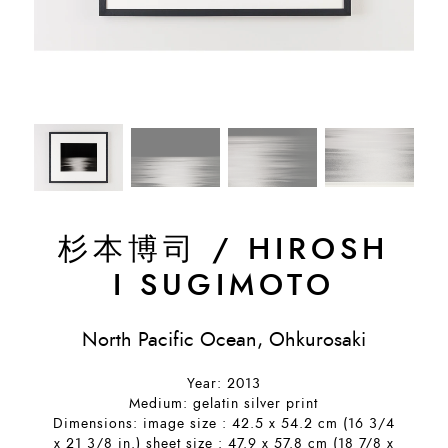
杉本博司
/
HIROSH
I SUGIMOTO
North Pacific Ocean, Ohkurosaki
Year: 2013
Medium: gelatin silver print
Dimensions: image size : 42.5 x 54.2 cm (16 3/4
x 21 3/8 in.) sheet size : 47.9 x 57.8 cm (18 7/8 x