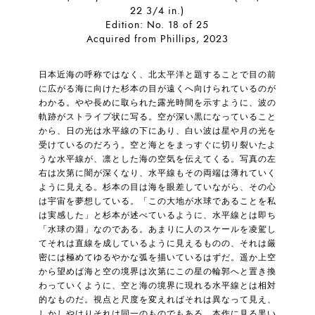
22 3/4 in.)
Edition: No. 18 of 25
Acquired from Phillips, 2023
日本近海の呼称ではなく、北太平洋と題することで目の前
に広がる海に向けた杉本の目が遠くへ向けられているのが
わかる。やや長めに取られた露光時間を示すように、波の
軌跡がストライプ状に写る。空が深い黒になっていること
から、日の光は水平線の下にあり、白い波は星や月の光を
受けているのだろう。空と海とをまっすぐに切り裂いたよ
うな水平線が、凛とした海の空気を伝えてくる。写真の左
右は次第に闇が深くなり、水平線もその両端は薄れていく
ように見える。杉本の目は海を眼差していながら、その心
は宇宙を夢想している。「この大地が水球であることを私
は実感した」と杉本が述べているように、水平線とは即ち
「水球の淵」なのである。あまりに人のスケールを凌駕し
てそれは直線を成しているように見えるものの、それは厳
密には極めてゆるやかな弧を描いているはずだ。遥か上空
から望めば海と空の境界は次第にこの星の輪郭へと置き換
わっていくように、空と海の境界に現れる水平線とは相対
的なものだ。視点と尺度を変えればそれは異なって見え、
しかしやはりそれは同一のものでもある。本作に見る黒い