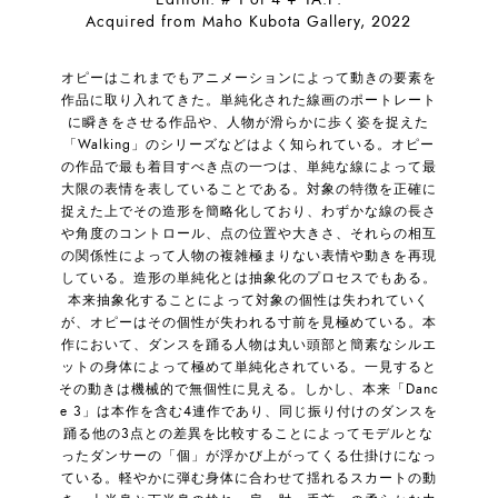
Acquired from Maho Kubota Gallery, 2022
オピーはこれまでもアニメーションによって動きの要素を
作品に取り入れてきた。単純化された線画のポートレート
に瞬きをさせる作品や、人物が滑らかに歩く姿を捉えた
「Walking」のシリーズなどはよく知られている。オピー
の作品で最も着目すべき点の一つは、単純な線によって最
大限の表情を表していることである。対象の特徴を正確に
捉えた上でその造形を簡略化しており、わずかな線の長さ
や角度のコントロール、点の位置や大きさ、それらの相互
の関係性によって人物の複雑極まりない表情や動きを再現
している。造形の単純化とは抽象化のプロセスでもある。
本来抽象化することによって対象の個性は失われていく
が、オピーはその個性が失われる寸前を見極めている。本
作において、ダンスを踊る人物は丸い頭部と簡素なシルエ
ットの身体によって極めて単純化されている。一見すると
その動きは機械的で無個性に見える。しかし、本来「Danc
e 3」は本作を含む4連作であり、同じ振り付けのダンスを
踊る他の3点との差異を比較することによってモデルとな
ったダンサーの「個」が浮かび上がってくる仕掛けになっ
ている。軽やかに弾む身体に合わせて揺れるスカートの動