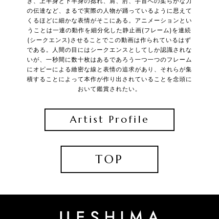
き、上半身と下半身の捻れ、肩、肘、手首への柔らかな力
の伝達など、まるで実際の人物が踊っているように思えて
くるほどに細かな表情がそこにある。アニメーションとい
うことは一連の動作を細分化した静止画(フレーム)を連続
(シークエンス)させることでこの動画は作られているはず
である。人間の目にはシークエンスとしてしか認識されな
いが、一秒間に数十枚はあるであろう一つ一つのフレーム
にオピーによる緻密な線と表情の追求があり、それらが集
積することによって本作が作り出されていることを念頭に
おいて鑑賞されたい。
Artist Profile
TOP