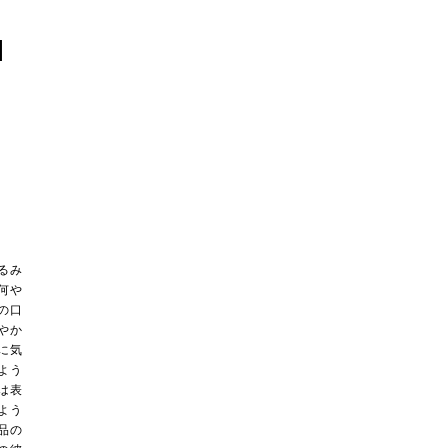
I
るみ
何や
の口
やか
に気
よう
は表
よう
品の