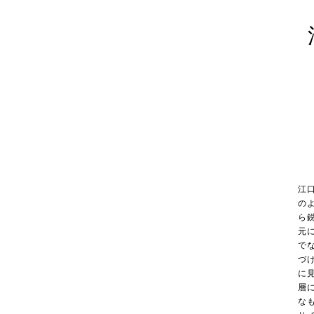
江
の
ら
元
で
づ
に
層
な