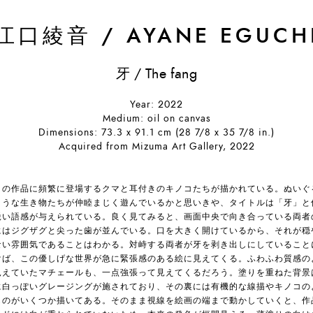
江口綾音
/
AYANE EGUCH
牙 / The fang
Year: 2022
Medium: oil on canvas
Dimensions: 73.3 x 91.1 cm (28 7/8 x 35 7/8 in.)
Acquired from Mizuma Art Gallery, 2022
口の作品に頻繁に登場するクマと耳付きのキノコたちが描かれている。ぬいぐ
ような生き物たちが仲睦まじく遊んでいるかと思いきや、タイトルは「牙」と
鋭い語感が与えられている。良く見てみると、画面中央で向き合っている両者
にはジグザグと尖った歯が並んでいる。口を大きく開けているから、それが穏
ない雰囲気であることはわかる。対峙する両者が牙を剥き出しにしていること
けば、この優しげな世界が急に緊張感のある絵に見えてくる。ふわふわ質感の
見えていたマチェールも、一点強張って見えてくるだろう。塗りを重ねた背景
に白っぽいグレージングが施されており、その裏には有機的な線描やキノコの
ものがいくつか描いてある。そのまま視線を絵画の端まで動かしていくと、作