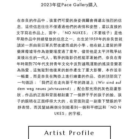
2023年從Pace Gallery購入
在奈良的作品中，孩童們可愛的身姿偶爾會傳遞出強烈的信
息。這些信息往往不僅通過他們的表情和姿態，還以直接的
文字寫在作品上。當中，「NO NUKES」（不要核子）是他
早期作品中持續發放的信息之一。出生於1959年的奈良曾就
讀於一所由前日軍兵營改建而成的小學，他在鎮上遺留的彈
藥庫廢墟等作為遊樂場度過了童年。儘管他是太平洋戰爭結
束後出生的一代人，戰爭的陰影仍然籠罩著她們。奈良在青
年時期對70年代支持青年文化中反對越戰運動的搖滾音樂甚
為熱愛，這無疑對他後來的創作產生了重大影響。本作並非
一幅畫，而是奈良在陶壺上進行繪畫的作品。壺的頂部寫了
一句德語：「我們正在走向新千年的路途上（Wir sind auf
dem weg neues jahrtausend）」配合那光滑的灰色葫蘆形
狀，作品的正面和背面都刻畫了一個胖乎乎的孩子的臉。孩
子的眼睛在正面睜得大大的，在背面則是一副垂下雙眼的平
靜表情。而其髮絲兩側分別能看到一個和平標誌和「NO N
UKES」的字樣。
Artist Profile