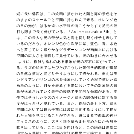
縦に長い構図は、この絵画に描かれた太陽と海の景色をそ
のままのスケールごと空間に持ち込んで来る。オレンジ色
の日の光が、はるか遠い水平線の向こうからすぐ足元の波
打ち際まで長く伸びている。「An Immeasurable Rift」と
は、この長大な光の帯が大気と海を切り裂く様子を表して
いるのだろう。オレンジ色から次第に紫、藍色、青、水色
へと変じていく緩やかなグラデーションが画面上における
空間の広大さを増幅して見せている。波の動きに合わせる
ように、複雑な捻れのある形象が光の左右に広がってい
る。ラズの絵画ではたびたびこうした幾何学的図形が風景
の自然な描写と混ざり合うようにして描かれる。例えばモ
ンドリアンがリンゴの木を抽象化していく過程で描いた絵
画群のように、何かを表象する際においてその対象物の形
象が捨象されていく最中の曖昧で中間的な領域がある。本
作ではそうしたラズのイメージと絵画の関係性に対する態
度がはっきりと現れている。また、作品の最も下方、絵画
空間においては最も手前には波に同化するようにして描か
れた人物を見つけることができる。彼はまるで西風の神ゼ
フィロスのように、大きく頬を膨らませ窄めた口から息を
吹き出している。ここに目を向けると、この絵画は途端に
現実から遊離して、空想や寓話の世界に近接する。押し寄