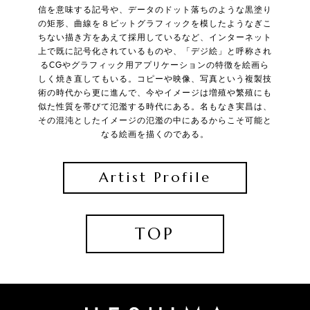
信を意味する記号や、データのドット落ちのような黒塗り
の矩形、曲線を８ビットグラフィックを模したようなぎこ
ちない描き方をあえて採用しているなど、インターネット
上で既に記号化されているものや、「デジ絵」と呼称され
るCGやグラフィック用アプリケーションの特徴を絵画ら
しく焼き直してもいる。コピーや映像、写真という複製技
術の時代から更に進んで、今やイメージは増殖や繁殖にも
似た性質を帯びて氾濫する時代にある。名もなき実昌は、
その混沌としたイメージの氾濫の中にあるからこそ可能と
なる絵画を描くのである。
Artist Profile
TOP