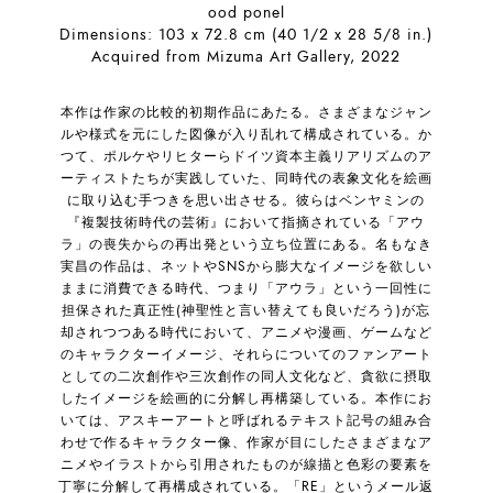
ood ponel
Dimensions: 103 x 72.8 cm (40 1/2 x 28 5/8 in.)
Acquired from Mizuma Art Gallery, 2022
本作は作家の比較的初期作品にあたる。さまざまなジャン
ルや様式を元にした図像が入り乱れて構成されている。か
つて、ポルケやリヒターらドイツ資本主義リアリズムのア
ーティストたちが実践していた、同時代の表象文化を絵画
に取り込む手つきを思い出させる。彼らはベンヤミンの
『複製技術時代の芸術』において指摘されている「アウ
ラ」の喪失からの再出発という立ち位置にある。名もなき
実昌の作品は、ネットやSNSから膨大なイメージを欲しい
ままに消費できる時代、つまり「アウラ」という一回性に
担保された真正性(神聖性と言い替えても良いだろう)が忘
却されつつある時代において、アニメや漫画、ゲームなど
のキャラクターイメージ、それらについてのファンアート
としての二次創作や三次創作の同人文化など、貪欲に摂取
したイメージを絵画的に分解し再構築している。本作にお
いては、アスキーアートと呼ばれるテキスト記号の組み合
わせで作るキャラクター像、作家が目にしたさまざまなア
ニメやイラストから引用されたものが線描と色彩の要素を
丁寧に分解して再構成されている。「RE」というメール返