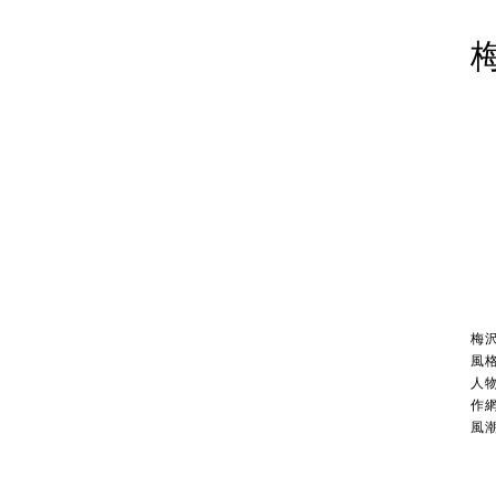
梅
風
人
作
風