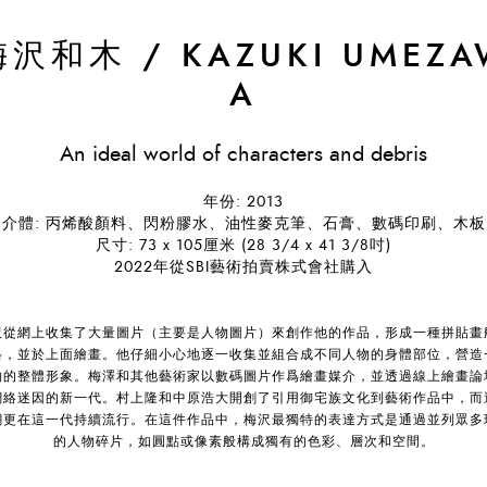
梅沢和木
/
KAZUKI UMEZ
A
An ideal world of characters and debris
年份: 2013
介體: 丙烯酸顏料、閃粉膠水、油性麥克筆、石膏、數碼印刷、木板
尺寸: 73 x 105厘米 (28 3/4 x 41 3/8吋)
2022年從SBI藝術拍賣株式會社購入
沢從網上收集了大量圖片（主要是人物圖片）來創作他的作品，形成一種拼貼畫
格，並於上面繪畫。他仔細小心地逐一收集並組合成不同人物的身體部位，營造
物的整體形象。梅澤和其他藝術家以數碼圖片作爲繪畫媒介，並透過線上繪畫論
網絡迷因的新一代。村上隆和中原浩大開創了引用御宅族文化到藝術作品中，而
潮更在這一代持續流行。在這件作品中，梅沢最獨特的表達方式是通過並列眾多
的人物碎片，如圓點或像素般構成獨有的色彩、層次和空間。