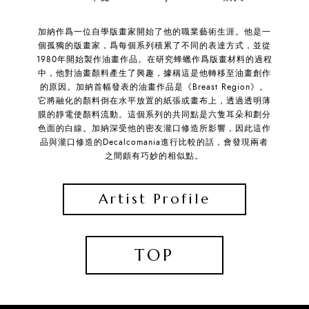
加納作爲一位自學版畫家開始了他的職業藝術生涯。他是一
個孤獨的版畫家，爲每個系列積累了不同的表達方式，並從
1980年開始製作油畫作品。在研究蜂蠟作爲版畫材料的過程
中，他對油畫顏料產生了興趣，據稱這是他轉移至油畫創作
的原因。加納首幅發表的油畫作品是《Breast Region》。
它將融化的顏料倒在水平放置的紙張或畫布上，透過透明薄
膜的靜電使顏料流動。這個系列的共同點是六隻耳朵和劃分
色面的白線。加納深受他的密友瀧口修造所影響，因此這作
品與瀧口修造的Decalcomania進行比較的話，會發現兩者
之間頗有巧妙的相似點。
Artist Profile
TOP