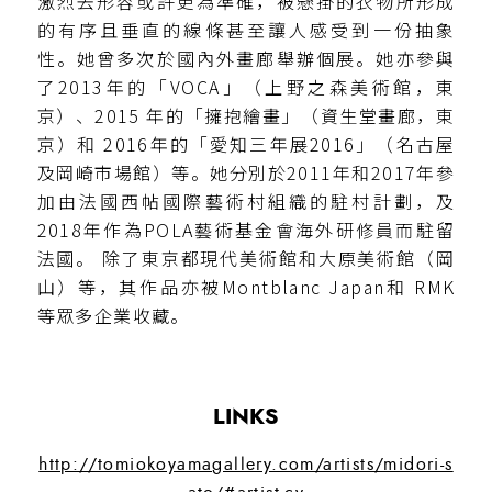
激烈去形容或許更為準確，被懸掛的衣物所形成
的有序且垂直的線條甚至讓人感受到一份抽象
性。她曾多次於國內外畫廊舉辦個展。她亦參與
了2013年的「VOCA」（上野之森美術館，東
京）、2015 年的「擁抱繪畫」（資生堂畫廊，東
京）和 2016年的「愛知三年展2016」（名古屋
及岡崎市場館）等。她分別於2011年和2017年參
加由法國西帖國際藝術村組織的駐村計劃，及
2018年作為POLA藝術基金會海外研修員而駐留
法國。 除了東京都現代美術館和大原美術館（岡
山）等，其作品亦被Montblanc Japan和 RMK
等眾多企業收藏。
LINKS
http://tomiokoyamagallery.com/artists/midori-s