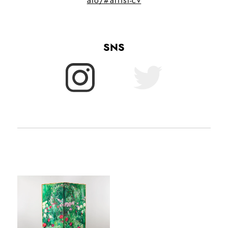
ato/#artist-cv
SNS