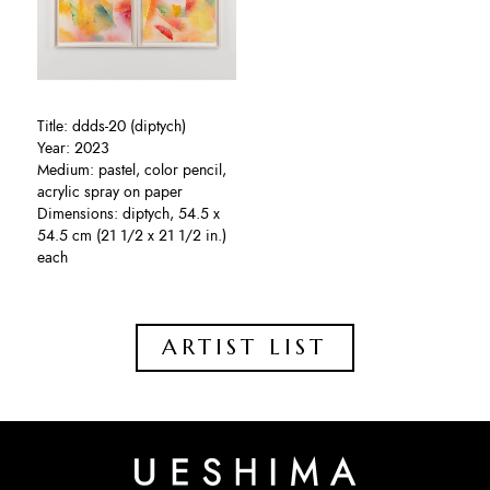
Title: ddds-20 (diptych)
Year: 2023
Medium: pastel, color pencil,
acrylic spray on paper
Dimensions: diptych, 54.5 x
54.5 cm (21 1/2 x 21 1/2 in.)
each
ARTIST LIST